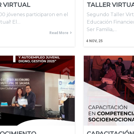
R VIRTUAL
TALLER VIRTU
0 jóvenes participaron en el
Segundo Taller Virt
rtual! El…
Educación Financie
Ser Familia,…
Read More
4
NOV, 25
OCIMIENTO
CAPACITACIÓN