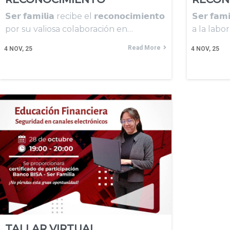
𝗦𝗲𝗿 𝗳𝗮𝗺𝗶𝗹𝗶𝗮 recibe el 𝗿𝗲𝗰𝗼𝗻𝗼𝗰𝗶𝗺𝗶𝗲𝗻𝘁𝗼
𝗦𝗲𝗿 𝗳𝗮𝗺
por su valiosa colaboración en…
a la lab
Read More
4
NOV, 25
4
NOV, 25
TALLAR VIRTUAL