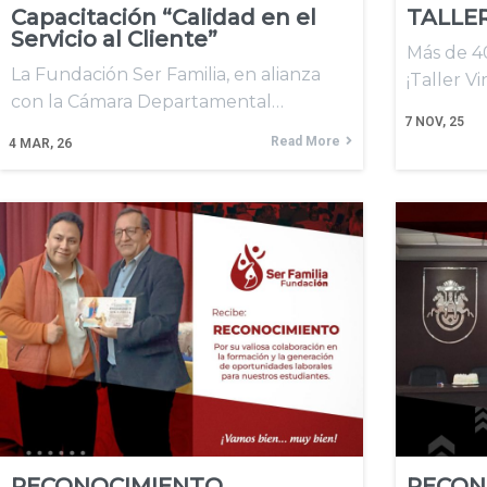
Capacitación “Calidad en el
TALLE
Servicio al Cliente”
Más de 40
La Fundación Ser Familia, en alianza
¡Taller Vi
con la Cámara Departamental…
7
NOV, 25
Read More
4
MAR, 26
RECONOCIMIENTO
RECON