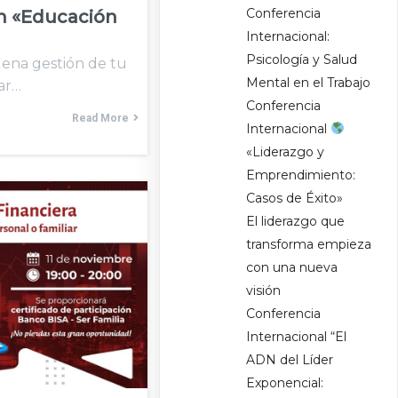
Conferencia
n «Educación
Internacional:
Psicología y Salud
ena gestión de tu
Mental en el Trabajo
ar…
Conferencia
Read More
Internacional
«Liderazgo y
Emprendimiento:
Casos de Éxito»
El liderazgo que
transforma empieza
con una nueva
visión
Conferencia
Internacional “El
ADN del Líder
Exponencial: