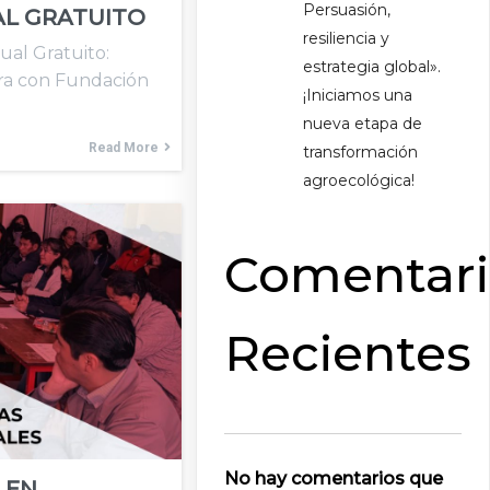
Persuasión,
AL GRATUITO
resiliencia y
ual Gratuito:
estrategia global».
ra con Fundación
¡Iniciamos una
nueva etapa de
Read More
transformación
agroecológica!
Comentari
Recientes
No hay comentarios que
 EN