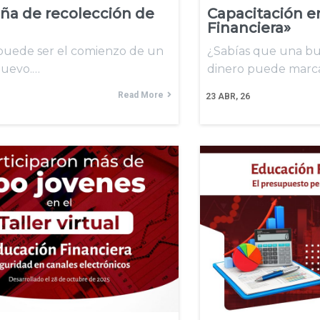
a de recolección de
Capacitación e
Financiera»
 puede ser el comienzo de un
¿Sabías que una bu
uevo.…
dinero puede marc
Read More
23
ABR, 26