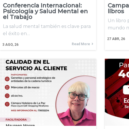
Conferencia Internacional:
Campañ
Psicología y Salud Mental en
libros
el Trabajo
Un libro
La salud mental también es clave para
mundo n
el éxito en…
27
ABR, 26
Read More
3
AGO, 26