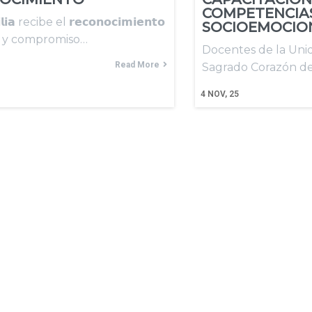
COMPETENCIA
𝗹𝗶𝗮 recibe el 𝗿𝗲𝗰𝗼𝗻𝗼𝗰𝗶𝗺𝗶𝗲𝗻𝘁𝗼
SOCIOEMOCIO
or y compromiso…
Docentes de la Uni
Read More
Sagrado Corazón de
4
NOV, 25