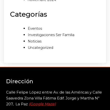
Categorías
Eventos
Investigaciones Ser Familia
Noticias
Uncategorized
Dirección
Calle Felipe López entre Av. de las Américas y Calle
Saavedra Zona Villa Fátima Edif. Jorge y
Martha Nº
207, La Paz
(Google Maps)